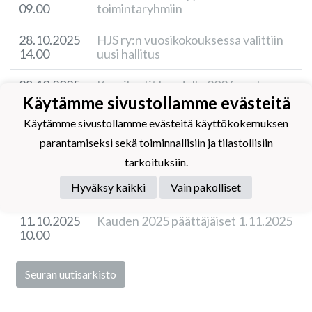
09.00
toimintaryhmiin
28.10.2025
HJS ry:n vuosikokouksessa valittiin
14.00
uusi hallitus
28.10.2025
Kausikortit kaudelle 2026 ovat
10.00
myynnissä
Käytämme sivustollamme evästeitä
Käytämme sivustollamme evästeitä käyttökokemuksen
18.10.2025
Ohjaajaksi piti vain ryhtyä, mutta
parantamiseksi sekä toiminnallisiin ja tilastollisiin
09.30
valmentaminen vei mukanaan
tarkoituksiin.
12.10.2025
HJS sijoittui kahdeksanneksi Laura
Hyväksy kaikki
Vain pakolliset
17.15
Kalmari SM-lopputurnauksessa
11.10.2025
Kauden 2025 päättäjäiset 1.11.2025
10.00
Seuran uutisarkisto