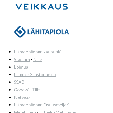
Hämeenlinnan kaupunki
Stadium
/
Nike
Loimua
Lammin Säästöpankki
SSAB
Goodwill Tilit
Netvisor
Hämeenlinnan Osuusmeijeri
Mehiläinen
/
Urheilu-Mehiläinen