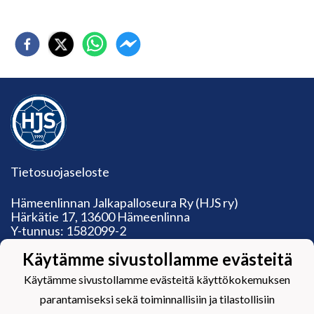
Tietosuojaseloste
Hämeenlinnan Jalkapalloseura Ry (HJS ry)
Härkätie 17, 13600 Hämeenlinna
Y-tunnus: 1582099-2
toimisto@hjs.fi / 045 120 5771
Käytämme sivustollamme evästeitä
Toimiston aukioloajat:
Ma: suljettu
Käytämme sivustollamme evästeitä käyttökokemuksen
Ti: 13‒19, ke-pe: 9‒15.30
parantamiseksi sekä toiminnallisiin ja tilastollisiin