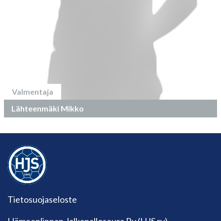
Valmentaja
Lähteenmäki Mikko
Tietosuojaseloste
Hämeenlinnan Jalkapalloseura Ry (HJS ry)