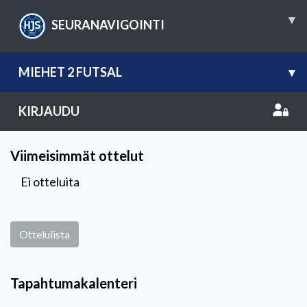
▾
SEURANAVIGOINTI
MIEHET 2 FUTSAL
▾
KIRJAUDU
Viimeisimmät ottelut
Ei otteluita
Ottelulista
Tapahtumakalenteri