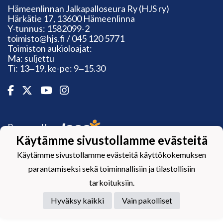
Hämeenlinnan Jalkapalloseura Ry (HJS ry)
Härkätie 17, 13600 Hämeenlinna
Y-tunnus: 1582099-2
toimisto@hjs.fi / 045 120 5771
Toimiston aukioloajat:
Ma: suljettu
Ti: 13‒19, ke-pe: 9‒15.30
Powered by
Käytämme sivustollamme evästeitä
Käytämme sivustollamme evästeitä käyttökokemuksen
parantamiseksi sekä toiminnallisiin ja tilastollisiin
tarkoituksiin.
Hyväksy kaikki
Vain pakolliset