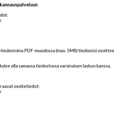
skannauspalveluun
edot:
y
itetiedostoina PDF-muodossa (max. 5MB/tiedosto) osoitte
en tulee olla samassa tiedostossa varsinaisen laskun kanssa.
uraavat osoitetiedot:
y