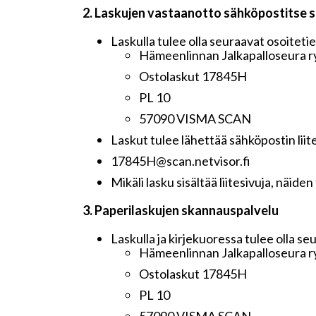
2. Laskujen vastaanotto sähköpostitse 
Laskulla tulee olla seuraavat osoiteti
Hämeenlinnan Jalkapalloseura r
Ostolaskut 17845H
PL 10
57090 VISMA SCAN
Laskut tulee lähettää sähköpostin li
17845H@scan.netvisor.fi
Mikäli lasku sisältää liitesivuja, näid
3. Paperilaskujen skannauspalvelu
Laskulla ja kirjekuoressa tulee olla se
Hämeenlinnan Jalkapalloseura r
Ostolaskut 17845H
PL 10