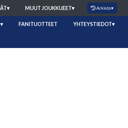
MÄT
▾
MUUT JOUKKUEET
▾
Arkisto
▾
Ö
▾
FANITUOTTEET
YHTEYSTIEDOT
▾