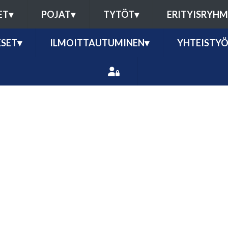
ET
▾
POJAT
▾
TYTÖT
▾
ERITYISRYH
SET
▾
ILMOITTAUTUMINEN
▾
YHTEISTY