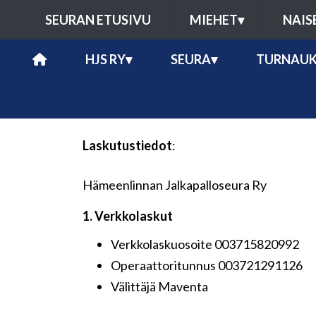
SEURAN ETUSIVU
MIEHET
▾
NAIS
HJS RY
▾
SEURA
▾
TURNAUK
Laskutustiedot
:
Hämeenlinnan Jalkapalloseura Ry
1. Verkkolaskut
Verkkolaskuosoite 003715820992
Operaattoritunnus 003721291126
Välittäjä Maventa