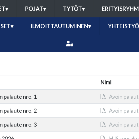
ET
▾
POJAT
▾
TYTÖT
▾
ERITYISRYH
SET
▾
ILMOITTAUTUMINEN
▾
YHTEISTY
Nimi
n palaute nro. 1
Avoin palaut
n palaute nro. 2
Avoin palaut
n palaute nro. 3
Avoin palaut
y 2026
HJS seuraky