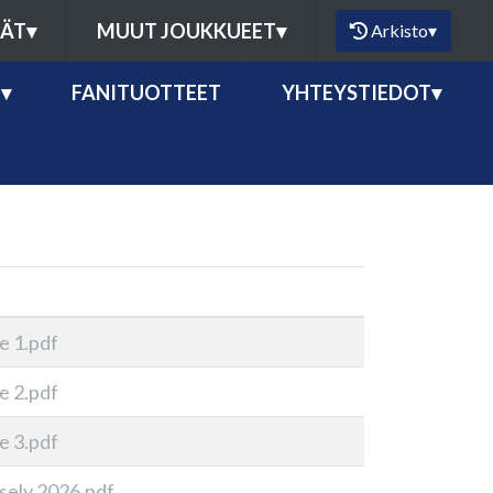
MÄT
▾
MUUT JOUKKUEET
▾
Arkisto
▾
Ö
▾
FANITUOTTEET
YHTEYSTIEDOT
▾
e 1.pdf
e 2.pdf
e 3.pdf
sely 2026.pdf