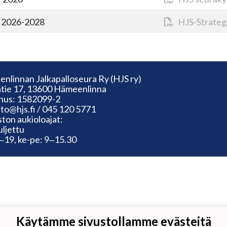
a 2026-2028
HJS-Strateg
nlinnan Jalkapalloseura Ry (HJS ry)
tie 17, 13600 Hämeenlinna
nus: 1582099-2
sto@hjs.fi / 045 120 5771
ston aukioloajat:
uljettu
3‒19, ke-pe: 9‒15.30
Käytämme sivustollamme evästeitä