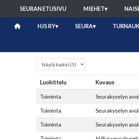
SEURAN ETUSIVU
MIEHET
▾
NAIS
HJS RY
▾
SEURA
▾
TURNAUK
Luokittelu
Kuvaus
Toiminta
Seurakyselyn avoi
Toiminta
Seurakyselyn avoi
Toiminta
Seurakyselyn avoi
Toiminta
HJS:n seurakysel