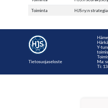
Toiminta
HJS ry:n strategi
Hämee
Härkä
Y-tun
toimi
Toimi
Tietosuojaseloste
Ma: s
Ti: 1