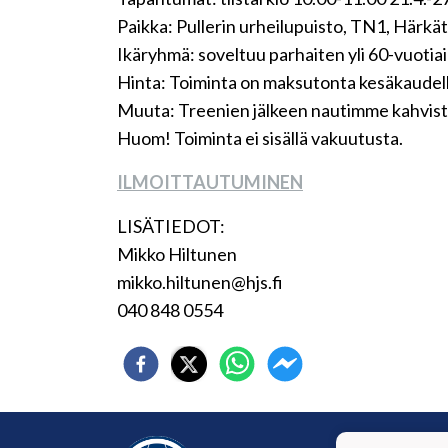
Paikka: Pullerin urheilupuisto, TN1, Härkä
Ikäryhmä: soveltuu parhaiten yli 60-vuotiai
Hinta: Toiminta on maksutonta kesäkaudel
Muuta: Treenien jälkeen nautimme kahvista
Huom! Toiminta ei sisällä vakuutusta.
ILMOITTAUTUMINEN
LISÄTIEDOT:
Mikko Hiltunen
mikko.hiltunen@hjs.fi
040 848 0554
Hämee