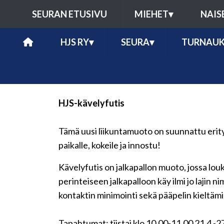
SEURAN ETUSIVU
MIEHET
▾
NAIS
HJS RY
▾
SEURA
▾
TURNAUK
HJS-kävelyfutis
Tämä uusi liikuntamuoto on suunnattu erityi
paikalle, kokeile ja innostu!
Kävelyfutis on jalkapallon muoto, jossa lo
perinteiseen jalkapalloon käy ilmi jo lajin
kontaktin minimointi sekä pääpelin kieltäm
Tapahtumat: tiistai klo 10.00-11.00 21.4.-