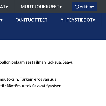
MÄT
▾
MUUT JOUKKUEET
▾
Arkisto
▾
Ö
▾
FANITUOTTEET
YHTEYSTIEDOT
▾
apallon pelaamisesta ilman juoksua. Saavu
ömuutoksin. Tärkein eroavaisuus
keitä sääntömuutoksia ovat fyysisen