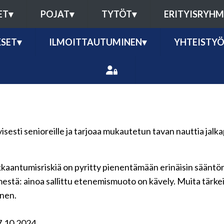
ET
▾
POJAT
▾
TYTÖT
▾
ERITYISRYH
SET
▾
ILMOITTAUTUMINEN
▾
YHTEISTY
sesti senioreille ja tarjoaa mukautetun tavan nauttia jalk
ukkaantumisriskiä on pyritty pienentämään erinäisin säänt
 nimestä: ainoa sallittu etenemismuoto on kävely. Muita tär
inen.
27.10.2024