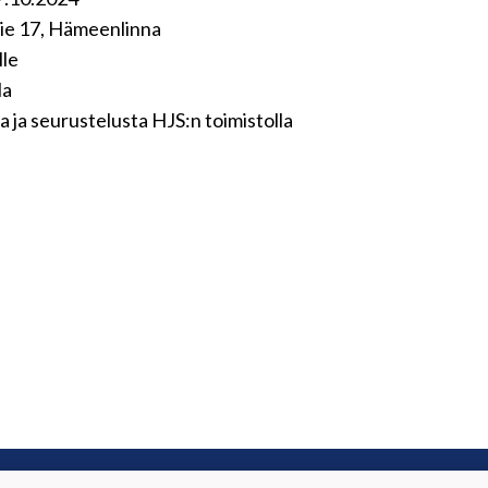
tie 17, Hämeenlinna
lle
la
 ja seurustelusta HJS:n toimistolla
nlinnan Jalkapalloseura Ry (HJS ry)