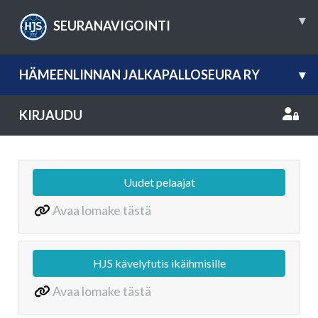
▾
SEURANAVIGOINTI
HÄMEENLINNAN JALKAPALLOSEURA RY
▾
KIRJAUDU
Uudet pelaajat
Avaa lomake tästä
HJS kävelyfutis ikäihmisille
Avaa lomake tästä