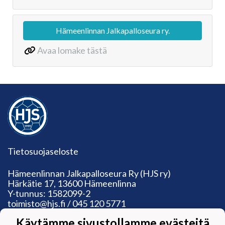
Hämeenlinnan Jalkapalloseura ry.
Avaa lomake tästä
Tietosuojaseloste
Hämeenlinnan Jalkapalloseura Ry (HJS ry)
Härkätie 17, 13600 Hämeenlinna
Y-tunnus: 1582099-2
toimisto@hjs.fi / 045 120 5771
Toimiston aukioloajat:
Käytämme sivustollamme evästeitä
Ma: suljettu