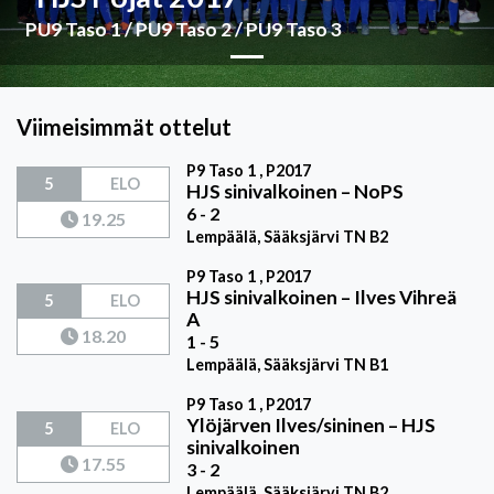
PU9 Taso 1 / PU9 Taso 2 / PU9 Taso 3
Viimeisimmät ottelut
P9 Taso 1 , P2017
5
ELO
HJS sinivalkoinen
–
NoPS
6 - 2
19.25
Lempäälä, Sääksjärvi TN B2
P9 Taso 1 , P2017
HJS sinivalkoinen
–
Ilves Vihreä
5
ELO
A
18.20
1 - 5
Lempäälä, Sääksjärvi TN B1
P9 Taso 1 , P2017
Ylöjärven Ilves/sininen
–
HJS
5
ELO
sinivalkoinen
17.55
3 - 2
Lempäälä, Sääksjärvi TN B2