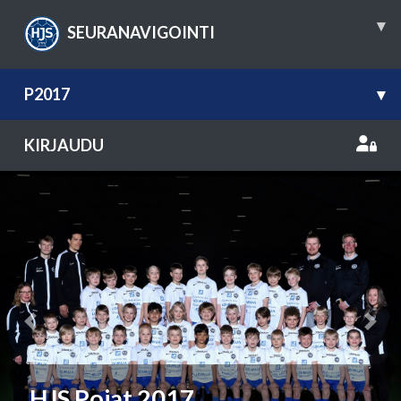
▾
SEURANAVIGOINTI
P2017
▾
KIRJAUDU
Previous
Nex
HJS Pojat 2017