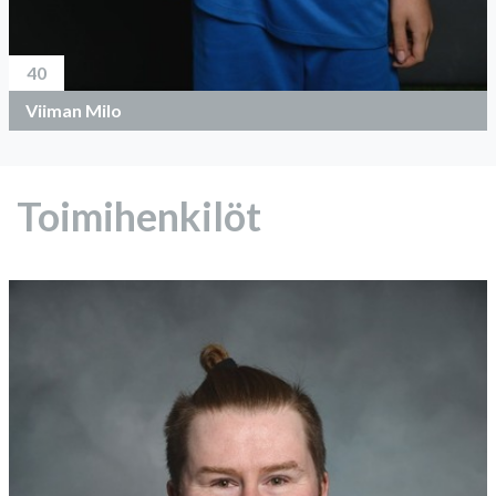
40
Viiman Milo
Toimihenkilöt