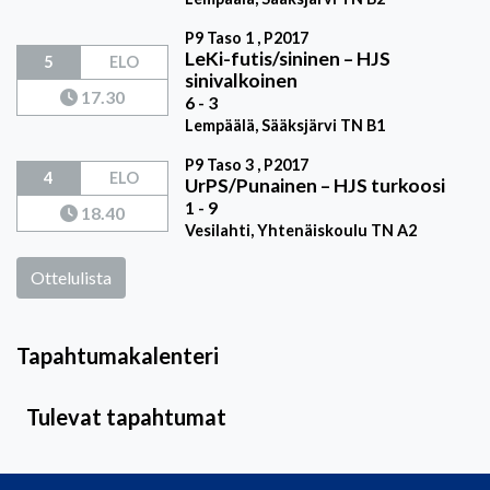
P9 Taso 1 , P2017
LeKi-futis/sininen
–
HJS
5
ELO
sinivalkoinen
17.30
6 - 3
Lempäälä, Sääksjärvi TN B1
P9 Taso 3 , P2017
4
ELO
UrPS/Punainen
–
HJS turkoosi
1 - 9
18.40
Vesilahti, Yhtenäiskoulu TN A2
Ottelulista
Tapahtumakalenteri
Tulevat tapahtumat