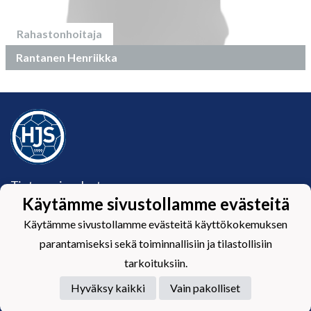
Rahastonhoitaja
Rantanen Henriikka
Tietosuojaseloste
Käytämme sivustollamme evästeitä
Hämeenlinnan Jalkapalloseura Ry (HJS ry)
Käytämme sivustollamme evästeitä käyttökokemuksen
Härkätie 17, 13600 Hämeenlinna
Y-tunnus: 1582099-2
parantamiseksi sekä toiminnallisiin ja tilastollisiin
toimisto@hjs.fi / 045 120 5771
tarkoituksiin.
Toimiston aukioloajat:
Ma: suljettu
Hyväksy kaikki
Vain pakolliset
Ti: 13‒19, ke-pe: 9‒15.30