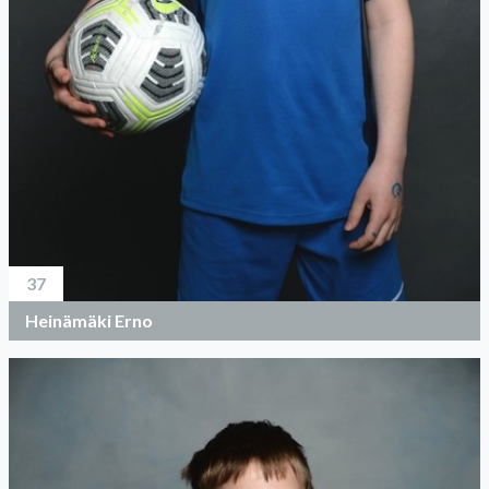
37
Heinämäki Erno