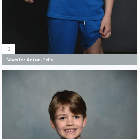
3
Väester Anton-Eelis