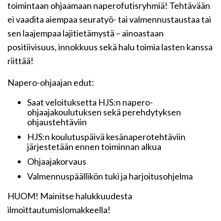
toimintaan ohjaamaan naperofutisryhmiä! Tehtävään
ei vaadita aiempaa seuratyö- tai valmennustaustaa tai
sen laajempaa lajitietämystä – ainoastaan
positiivisuus, innokkuus sekä halu toimia lasten kanssa
riittää!
Napero-ohjaajan edut:
Saat veloituksetta HJS:n napero-
ohjaajakoulutuksen sekä perehdytyksen
ohjaustehtäviin
HJS:n koulutuspäivä kesänaperotehtäviin
järjestetään ennen toiminnan alkua
Ohjaajakorvaus
Valmennuspäällikön tuki ja harjoitusohjelma
HUOM! Mainitse halukkuudesta
ilmoittautumislomakkeella!