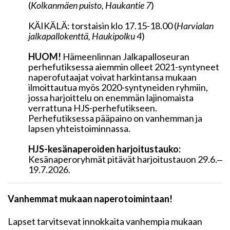
(
K
olkanmäen puisto, Haukantie 7
)
KÄIKÄLÄ: torstaisin klo 17.15-18.00 (
H
arvialan
jalkapallokenttä, Haukipolku 4
)
HUOM!
Hämeenlinnan Jalkapalloseuran
perhefutiksessa aiemmin olleet 2021-syntyneet
naperofutaajat voivat harkintansa mukaan
ilmoittautua myös 2020-syntyneiden ryhmiin,
jossa harjoittelu on enemmän lajinomaista
verrattuna HJS-perhefutikseen.
Perhefutiksessa pääpaino on vanhemman ja
lapsen yhteistoiminnassa.
HJS-kesänaperoiden harjoitustauko:
Kesänaperoryhmät pitävät harjoitustauon 29.6.‒
19.7.2026.
Vanhemmat mukaan naperotoimintaan!
Lapset tarvitsevat innokkaita vanhempia mukaan