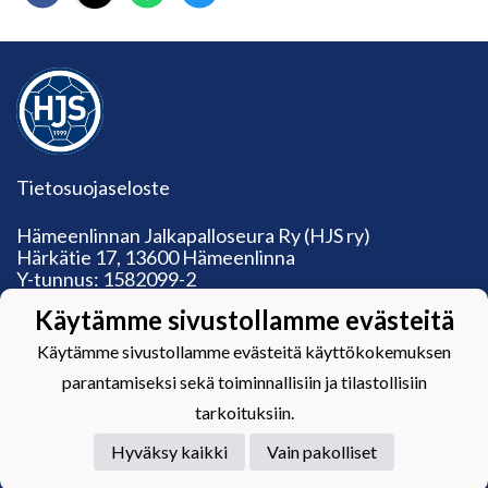
Tietosuojaseloste
Hämeenlinnan Jalkapalloseura Ry (HJS ry)
Härkätie 17, 13600 Hämeenlinna
Y-tunnus: 1582099-2
toimisto@hjs.fi / 045 120 5771
Käytämme sivustollamme evästeitä
Toimiston aukioloajat:
Ma: suljettu
Käytämme sivustollamme evästeitä käyttökokemuksen
Ti: 13‒19, ke-pe: 9‒15.30
parantamiseksi sekä toiminnallisiin ja tilastollisiin
tarkoituksiin.
Hyväksy kaikki
Vain pakolliset