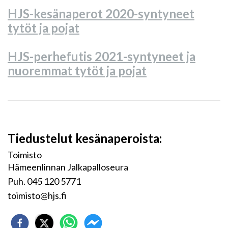
HJS-kesänaperot 2020-syntyneet
tytöt ja pojat
HJS-perhefutis 2021-syntyneet ja
nuoremmat tytöt ja pojat
Tiedustelut kesänaperoista:
Toimisto
Hämeenlinnan Jalkapalloseura
Puh. 045 120 5771
toimisto@hjs.fi