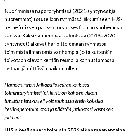
Nuorimmissa naperoryhmissä (2021-syntyneet ja
nuoremmat) totutellaan ryhmässä liikkumiseen HJS-
perhefutiksen parissa turvallisesti oman vanhemman
kanssa. Kaksi vanhempaa ikäluokkaa (2019‒2020-
syntyneet) alkavat harjoittelemaan ryhmässä
toimimista ilman omia vanhempia, joita kuitenkin
toivotaan olevan kentän reunalla kannustamassa
lastaan jännittävän paikan tullen!
Hämeenlinnan Jalkapalloseuran kaikissa
toimintaryhmissä (pl. leirit) on kahden viikon
tutustumistakuu eli voit rauhassa ensin kokeilla
kesänaperotoimintaa ja päättää jatkostasi vasta sen
jälkeen!
HJS:n kesänaperotoiminta 2026 alkaa maanantaina