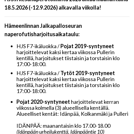
18.5.2026 (-12.9.2026) alkavalla viikolla!
Hämeenlinnan Jalkapalloseuran
naperofutisharjoitusaikataulu:
HJS F7-ikäluokka /
Pojat 2019-syntyneet
harjoittelevat kaksi kertaa viikossa Pullerin
kentillä, harjoitukset tiistaisin ja torstaisin klo
17:00-18:00.
HJS F7-ikäluokka /
Tytöt 2019-syntyneet
harjoittelevat kaksi kertaa viikossa Pullerin
kentillä, harjoitukset tiistaisin ja torstaisin klo
17:00-18:00.
Pojat 2020-syntyneet
harjoittelevat kerran
viikossa kolmella (3) alueellisella kentällä.
Alueelliset kentät: Idänpää, Kolkanmäki ja Pulleri
IDÄNPÄÄ: maanantaisin klo 17.00-18.00
(Idänpään urheilukenttä, Idänpääntie 10)