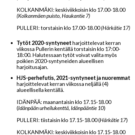
KOLKANMÄKI: keskiviikkoisin klo 17.00-18.00
(Kolkanmäen puisto, Haukantie 7)
PULLERI: torstaisin klo 17.00-18.00
(Härkätie 17)
Tytöt 2020-syntyneet
harjoittelevat kerran
viikossa Pullerin kentällä torstaisin klo 17:00-
18:00. Halutessaan tytöt voivat valita myös
poikien 2020-syntyneiden alueellisen
harjoitusajan.
HJS-perhefutis, 2021-syntyneet ja nuoremmat
harjoittelevat kerran viikossa neljällä (4)
alueellisella kentällä.
IDÄNPÄÄ: maanantaisin klo 17.15-18.00
(
I
dänpään urheilukenttä, Idänpääntie 10
)
PULLERI: tiistaisin klo 17.15-18.00 (
H
ärkätie 17
)
KOLKANMÄKI: keskiviikkoisin klo 17.15-18.00