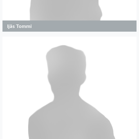
Ijäs Tommi