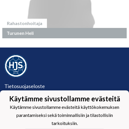
Rahastonhoitaja
Turunen Heli
Tietosuojaseloste
Käytämme sivustollamme evästeitä
Hämeenlinnan Jalkapalloseura Ry (HJS ry)
Härkätie 17, 13600 Hämeenlinna
Käytämme sivustollamme evästeitä käyttökokemuksen
Y-tunnus: 1582099-2
parantamiseksi sekä toiminnallisiin ja tilastollisiin
toimisto@hjs.fi / 045 120 5771
Toimiston aukioloajat:
tarkoituksiin.
Ma: suljettu