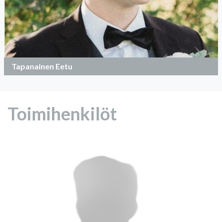
Tapanainen Eetu
Toimihenkilöt