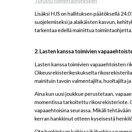
Tutustu toimintaohjeeseen
Lisäksi HJS on hallituksen päätöksellä 24
suojelemiseksi ja alaikäisten kasvun, kehit
tarkentaa edellä mainittua toimintaohjetta
2. Lasten kanssa toimivien vapaaehtoist
Lasten kanssa toimivien vapaaehtoisten rik
Oikeusrekisterikeskukselta rikosrekisteril
mainituin tavoin valmentajilta, huoltajilta j
Aina kun uusi joukkue perustetaan, vapaaeh
momentissa tarkoitettu rikosrekisteriote. Ot
vapaaehtoisina seurassa. Mikäli tehtävään v
kerran hankkinut otteen kyseisestä henkilö
Ote hankintaan kaikissa ikäluokissa naperoik