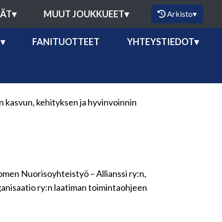
MÄT
▾
MUUT JOUKKUEET
▾
Arkisto
▾
Ö
▾
FANITUOTTEET
YHTEYSTIEDOT
▾
n kasvun, kehityksen ja hyvinvoinnin
men Nuorisoyhteistyö – Allianssi ry:n,
rganisaatio ry:n laatiman toimintaohjeen