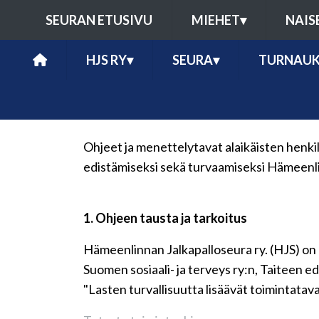
SEURAN ETUSIVU
MIEHET
▾
NAIS
HJS RY
▾
SEURA
▾
TURNAUK
Ohjeet ja menettelytavat alaikäisten henki
edistämiseksi sekä turvaamiseksi Hämeenli
1. Ohjeen tausta ja tarkoitus
Hämeenlinnan Jalkapalloseura ry. (HJS) on 
Suomen sosiaali- ja terveys ry:n, Taiteen e
"Lasten turvallisuutta lisäävät toimintatav