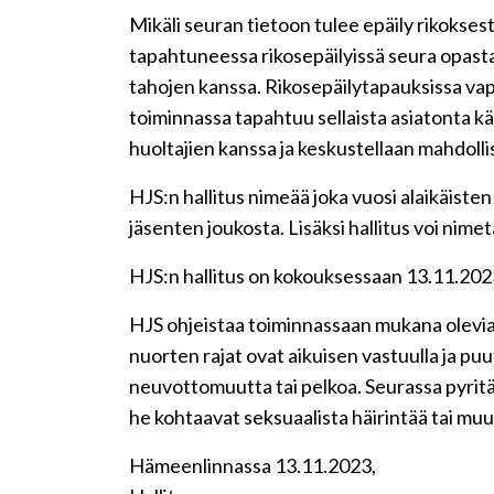
Mikäli seuran tietoon tulee epäily rikokses
tapahtuneessa rikosepäilyissä seura opastaa
tahojen kanssa. Rikosepäilytapauksissa va
toiminnassa tapahtuu sellaista asiatonta käy
huoltajien kanssa ja keskustellaan mahdolli
HJS:n hallitus nimeää joka vuosi alaikäist
jäsenten joukosta. Lisäksi hallitus voi nim
HJS:n hallitus on kokouksessaan 13.11.202
HJS ohjeistaa toiminnassaan mukana olevia 
nuorten rajat ovat aikuisen vastuulla ja pu
neuvottomuutta tai pelkoa. Seurassa pyritää
he kohtaavat seksuaalista häirintää tai muu
Hämeenlinnassa 13.11.2023,