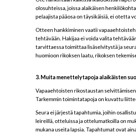
olosuhteissa, joissa alaikäisen henkilökoh
pelaajista pääosa on täysikäisiä, ei otetta vo
Otteen hankkiminen vaatii vapaaehtoisteht
tehtävään. Hakijaa ei voida valita tehtävää
tarvittaessa toimittaa lisäselvitystä ja seu
huomioon rikoksen laatu, rikoksen tekemises
3. Muita menettelytapoja alaikäisten suo
Vapaaehtoisten rikostaustan selvittämisen 
Tarkemmin toimintatapoja on kuvattu liitt
Seura ei järjestä tapahtumia, joihin osallist
leireillä, otteluissa ja ottelumatkoilla on 
mukana useita lapsia. Tapahtumat ovat aina 