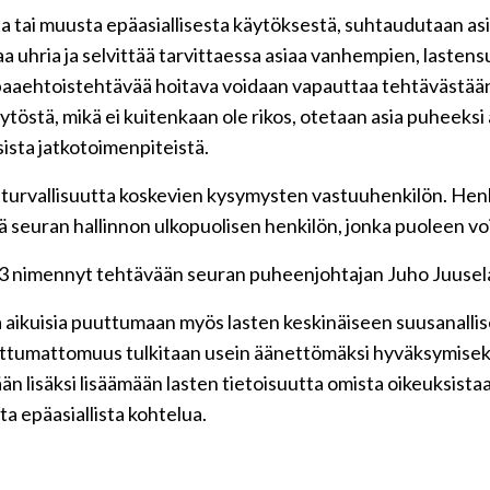
ta tai muusta epäasiallisesta käytöksestä, suhtaudutaan as
 uhria ja selvittää tarvittaessa asiaa vanhempien, lastensuo
paaehtoistehtävää hoitava voidaan vapauttaa tehtävästään 
töstä, mikä ei kuitenkaan ole rikos, otetaan asia puheeksi a
sista jatkotoimenpiteistä.
en turvallisuutta koskevien kysymysten vastuuhenkilön. Henk
etä seuran hallinnon ulkopuolisen henkilön, jonka puoleen vo
3 nimennyt tehtävään seuran puheenjohtajan Juho Juuselan 
aikuisia puuttumaan myös lasten keskinäiseen suusanallisee
uttumattomuus tulkitaan usein äänettömäksi hyväksymiseksi,
n lisäksi lisäämään lasten tietoisuutta omista oikeuksistaan
ta epäasiallista kohtelua.