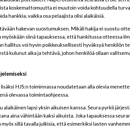
taista koskemattomuutta ei muutoin voida kohtuudella turva
ida hankkia, vaikka osa pelaajista olisi alaikäisiä.
ävään hakevan suostumuksen. Mikäli hakija ei suostu ottee
n myöskään siinä tapauksessa, että hankitussa otteessa ilme
ran hallitus voi hyvin poikkeuksellisesti hyväksyä henkilön 
tä kulunut aika ja tehtävä, johon henkilöä ollaan valitsem
jelemiseksi
lisäksi HJS:n toiminnassa noudatetaan alla olevia menettel
eenä olevassa toimintaohjeessa.
uu alaikäinen lapsi yksin aikuisen kanssa. Seura pyrkii järje
mukana aina vähintään kaksi aikuista. Joka tapauksessa seur
myös sillä tavalla julkisia, että esimerkiksi lasten vanhem