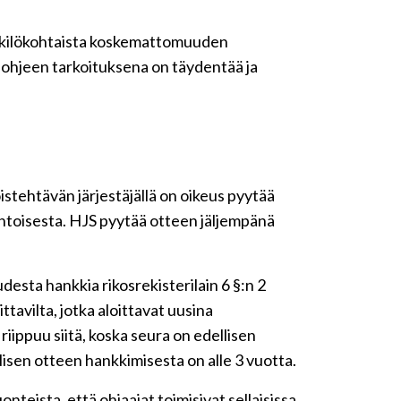
henkilökohtaista koskemattomuuden
n ohjeen tarkoituksena on täydentää ja
stehtävän järjestäjällä on oikeus pyytää
ehtoisesta. HJS pyytää otteen jäljempänä
sta hankkia rikosrekisterilain 6 §:n 2
tavilta, jotka aloittavat uusina
iippuu siitä, koska seura on edellisen
isen otteen hankkimisesta on alle 3 vuotta.
nteista, että ohjaajat toimisivat sellaisissa