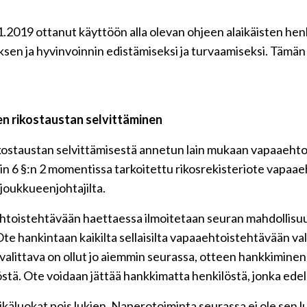
.01.2019 ottanut käyttöön alla olevan ohjeen alaikäisten 
yksen ja hyvinvoinnin edistämiseksi ja turvaamiseksi. Tämä
.
en rikostaustan selvittäminen
ostaustan selvittämisestä annetun lain mukaan vapaaehtoi
ain 6 §:n 2 momentissa tarkoitettu rikosrekisteriote vapaa
a joukkueenjohtajilta.
toistehtävään haettaessa ilmoitetaan seuran mahdollisuude
e hankintaan kaikilta sellaisilta vapaaehtoistehtävään valit
alittava on ollut jo aiemmin seurassa, otteen hankkiminen r
stä. Ote voidaan jättää hankkimatta henkilöstä, jonka edell
äluokat pois lukien. Naperotoiminta seurassa ei ole sen luo