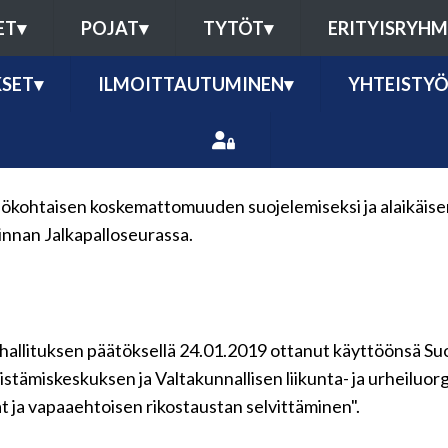
ET
▾
POJAT
▾
TYTÖT
▾
ERITYISRYH
SET
▾
ILMOITTAUTUMINEN
▾
YHTEISTY
lökohtaisen koskemattomuuden suojelemiseksi ja alaikäise
nnan Jalkapalloseurassa.
hallituksen päätöksellä 24.01.2019 ottanut käyttöönsä Suo
distämiskeskuksen ja Valtakunnallisen liikunta- ja urheiluo
at ja vapaaehtoisen rikostaustan selvittäminen".