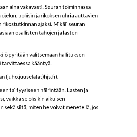
iaan aina vakavasti. Seuran toiminnassa
jelun, poliisin ja rikoksen uhria auttavien
rikostutkinnan ajaksi. Mikäli seuran
siaan osallisten tahojen ja lasten
ilö pyritään valitsemaan hallituksen
i tarvittaessa kääntyä.
(juho.juusela(at)hjs.fi).
n tai fyysiseen häirintään. Lasten ja
 vaikka se olisikin aikuisen
 sekä siitä, miten he voivat menetellä, jos