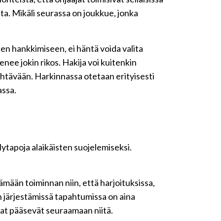
ta. Mikäli seurassa on joukkue, jonka
n hankkimiseen, ei häntä voida valita
nee jokin rikos. Hakija voi kuitenkin
tehtävään. Harkinnassa otetaan erityisesti
assa.
ytapoja alaikäisten suojelemiseksi.
stämään toiminnan niin, että harjoituksissa,
an järjestämissä tapahtumissa on aina
mat pääsevät seuraamaan niitä.