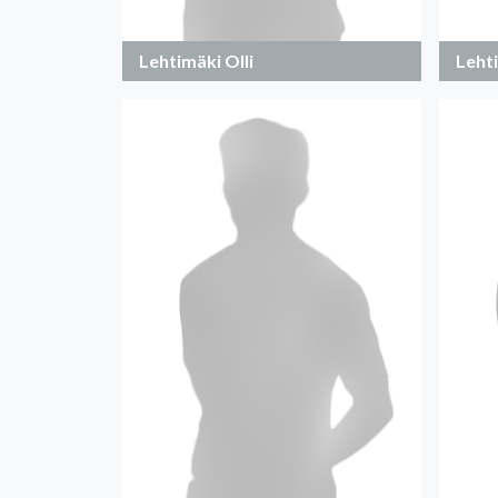
Lehtimäki Olli
Leht