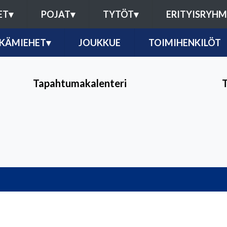
ET
▾
POJAT
▾
TYTÖT
▾
ERITYISRYH
IKÄMIEHET
▾
JOUKKUE
TOIMIHENKILÖT
Tapahtumakalenteri