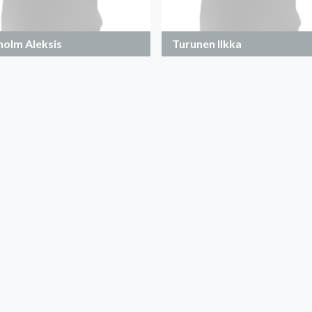
holm Aleksis
Turunen Ilkka