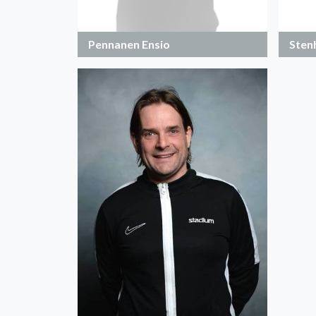
Pennanen Ensio
Sten