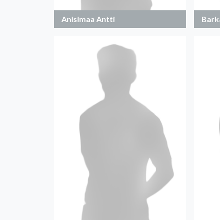
Anisimaa Antti
Barka