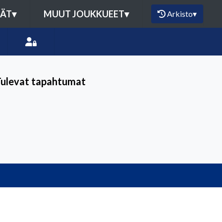
MÄT
▾
MUUT JOUKKUEET
▾
Arkisto
▾
Tulevat tapahtumat