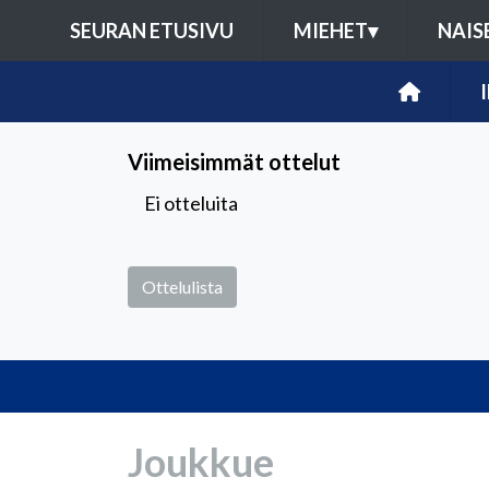
SEURAN ETUSIVU
MIEHET
▾
NAIS
Viimeisimmät ottelut
Ei otteluita
Ottelulista
Joukkue