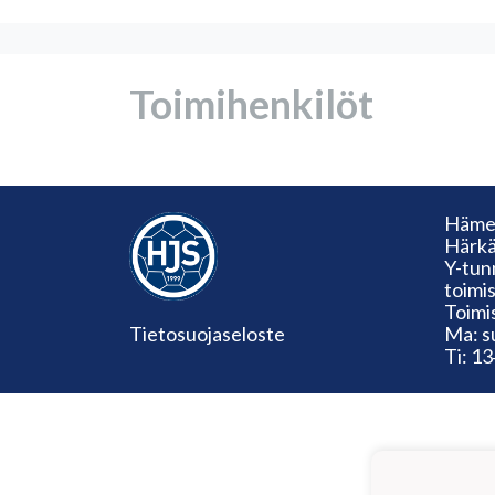
Toimihenkilöt
Hämee
Härkä
Y-tun
toimi
Toimi
Tietosuojaseloste
Ma: s
Ti: 1