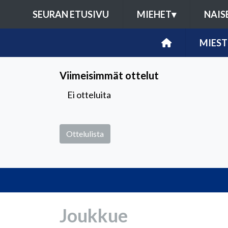
SEURAN ETUSIVU
MIEHET
▾
NAIS
MIEST
Viimeisimmät ottelut
Ei otteluita
Ottelulista
Joukkue