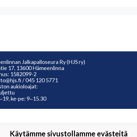
nlinnan Jalkapalloseura Ry (HJS ry)
tie 17, 13600 Hämeenlinna
nus: 1582099-2
sto@hjs.fi / 045 120 5771
ston aukioloajat:
uljettu
3‒19, ke-pe: 9‒15.30
Käytämme sivustollamme evästeitä