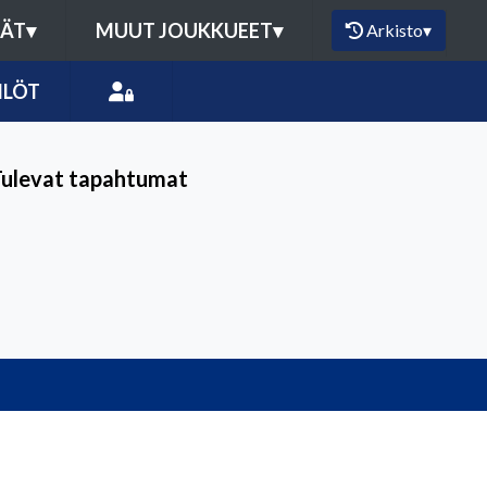
MÄT
▾
MUUT JOUKKUEET
▾
Arkisto
▾
ILÖT
Tulevat tapahtumat