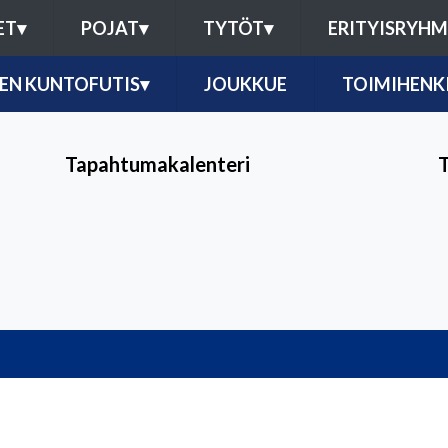
ET
▾
POJAT
▾
TYTÖT
▾
ERITYISRYH
EN KUNTOFUTIS
▾
JOUKKUE
TOIMIHENK
Tapahtumakalenteri