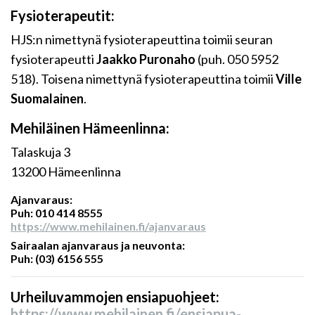
Fysioterapeutit:
HJS:n nimettynä fysioterapeuttina toimii seuran
fysioterapeutti
Jaakko Puronaho
(puh. 050 5952
518
). Toisena nimettynä fysioterapeuttina toimii
Ville
Suomalainen
.
Mehiläinen Hämeenlinna:
Talaskuja 3
13200 Hämeenlinna
Ajanvaraus:
Puh: 010 414 8555
https://www.mehilainen.fi/ajanvaraus
Sairaalan ajanvaraus ja neuvonta:
Puh: (03) 6156 555
Urheiluvammojen ensiapuohjeet:
https://www.mehilainen.fi/ensiapua-