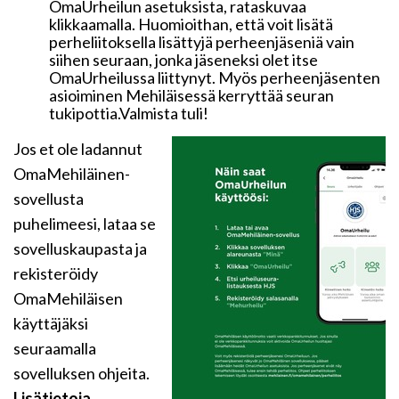
OmaUrheilun asetuksista, rataskuvaa
klikkaamalla. Huomioithan, että voit lisätä
perheliitoksella lisättyjä perheenjäseniä vain
siihen seuraan, jonka jäseneksi olet itse
OmaUrheilussa liittynyt. Myös perheenjäsenten
asioiminen Mehiläisessä kerryttää seuran
tukipottia.Valmista tuli!
Jos et ole ladannut
OmaMehiläinen-
sovellusta
puhelimeesi, lataa se
sovelluskaupasta ja
rekisteröidy
OmaMehiläisen
käyttäjäksi
seuraamalla
sovelluksen ohjeita.
Lisätietoja