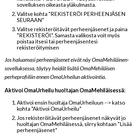
sovelluksen oikeasta yläkulmasta.
Valitse kohta ”REKISTERÖI PERHEENJÄSEN
SEURAAN”
Valitse rekisteröitävät perheenjäsenet ja paina
”REKISTERÖI”. Samasta valikosta voit myös
poistaa itsesi tai perheenjäsentesi
rekisteröitymisen
Jos haluamasi perheenjäsenet eivät näy OmaMehiläinen-
sovelluksessa, täytyy heidät
lisätä OmaMehiläisen
perheprofiiliin ennen OmaUrheilun aktivointia.
Aktivoi OmaUrheilu huoltajan OmaMehiläisessä:
Aktivoi ensin huoltaja OmaUrheiluun --> katso
kohta ”Aktivoi OmaUrheilu”
Jos rekisteröitävät perheenjäsenet näkyvät jo
huoltajan OmaMehiläisessä, siirry kohtaan ”Lisää
perheenjäsenet”