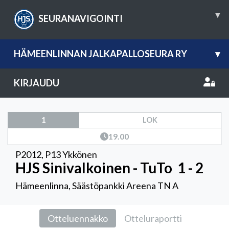
▾
SEURANAVIGOINTI
HÄMEENLINNAN JALKAPALLOSEURA RY
▾
KIRJAUDU
1
LOK
19.00
P2012
,
P13 Ykkönen
HJS Sinivalkoinen - TuTo
1 - 2
Hämeenlinna, Säästöpankki Areena TN A
Otteluennakko
Otteluraportti