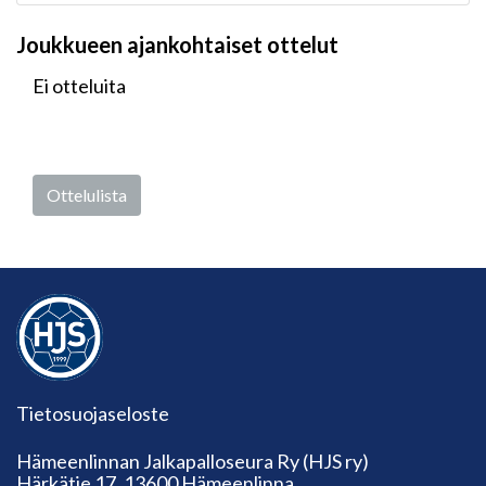
Joukkueen ajankohtaiset ottelut
Ei otteluita
Ottelulista
Tietosuojaseloste
Hämeenlinnan Jalkapalloseura Ry (HJS ry)
Härkätie 17, 13600 Hämeenlinna