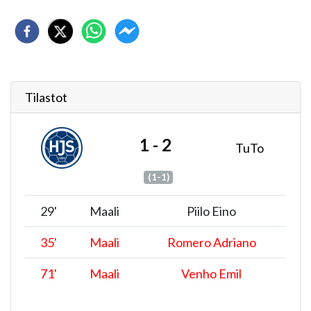
Tilastot
1 - 2
TuTo
(1-1)
29
'
Maali
Piilo Eino
35
'
Maali
Romero Adriano
71
'
Maali
Venho Emil