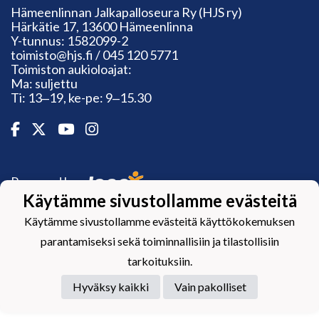
Hämeenlinnan Jalkapalloseura Ry (HJS ry)
Härkätie 17, 13600 Hämeenlinna
Y-tunnus: 1582099-2
toimisto@hjs.fi / 045 120 5771
Toimiston aukioloajat:
Ma: suljettu
Ti: 13‒19, ke-pe: 9‒15.30
Powered by
Käytämme sivustollamme evästeitä
Käytämme sivustollamme evästeitä käyttökokemuksen
parantamiseksi sekä toiminnallisiin ja tilastollisiin
tarkoituksiin.
Hyväksy kaikki
Vain pakolliset