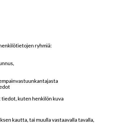
 henkilötietojen ryhmiä:
tunnus,
anhempainvastuunkantajasta
iedot
t tiedot, kuten henkilön kuva
sen kautta, tai muulla vastaavalla tavalla,