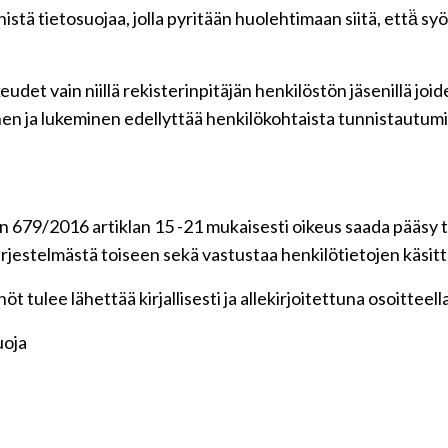
tä tietosuojaa, jolla pyritään huolehtimaan siitä, että̈ s
udet vain niillä rekisterinpitäjän henkilöstön jäsenillä jo
en ja lukeminen edellyttää henkilökohtaista tunnistautumi
 679/2016 artiklan 15 -21 mukaisesti oikeus saada pääsy ti
 järjestelmästä toiseen sekä vastustaa henkilötietojen käsitt
t tulee lähettää kirjallisesti ja allekirjoitettuna osoitteell
uoja