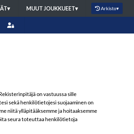
MÄT
▾
MUUT JOUKKUEET
▾
Arkisto
▾
Rekisterinpitäjä on vastuussa sille
ytesi sekä henkilötietojesi suojaaminen on
emme niitä ylläpitääksemme ja hoitaaksemme
oita seura toteuttaa henkilötietoja