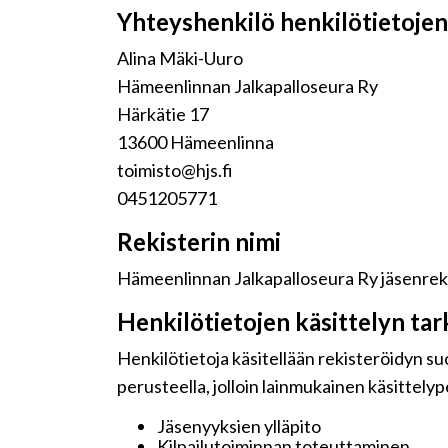
Yhteyshenkilö henkilötietojen 
Alina Mäki-Uuro
Hämeenlinnan Jalkapalloseura Ry
Härkätie 17
13600 Hämeenlinna
toimisto@hjs.fi
0451205771
Rekisterin nimi
Hämeenlinnan Jalkapalloseura Ry jäsenreki
Henkilötietojen käsittelyn tar
Henkilötietoja käsitellään rekisteröidyn s
perusteella, jolloin lainmukainen käsittelyp
Jäsenyyksien ylläpito
Kilpailutoiminnan toteuttaminen