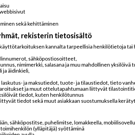
kaisu
 webbisivut
aminen sekä kehittäminen
hmät, rekisterin tietosisältö
käyttötarkoituksen kannalta tarpeellisia henkilötietoja tai
elinnumerot, sähköpostiosoitteet,
tunnus, nimimerkki, salasana ja muu mahdollinen yksilöivä 
ja äidinkieli,
 laskutus- ja maksutiedot, tuote- ja tilaustiedot, tieto v
 varoitukset ja muut ottelutapahtumaan liittyvät tilastointit
ksilöivät tiedot, kuten henkilötunnus
liittyvät tiedot sekä muut asiakkaan suostumuksella keräty
än, sähköpostitse, puhelimitse, lomakkeella, mobiilisovelluk
i toimihenkilön (ylläpitäjä) syöttäminä
iikoiden avulla