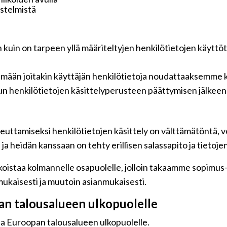
jestelmistä
n kuin on tarpeen yllä määriteltyjen henkilötietojen käyttö
tämään joitakin käyttäjän henkilötietoja noudattaaksemme k
n henkilötietojen käsittelyperusteen päättymisen jälkeen
euttamiseksi henkilötietojen käsittely on välttämätöntä, vo
a heidän kanssaan on tehty erillisen salassapito ja tietoje
oistaa kolmannelle osapuolelle, jolloin takaamme sopimus-jä
ukaisesti ja muutoin asianmukaisesti.
pan talousalueen ulkopuolelle
 ja Euroopan talousalueen ulkopuolelle.