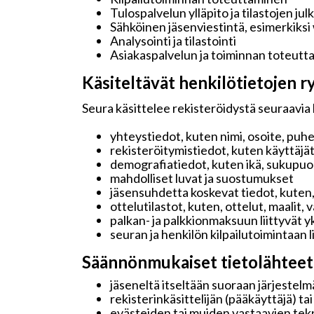
Tulospalvelun ylläpito ja tilastojen jul
Sähköinen jäsenviestintä, esimerkiksi
Analysointi ja tilastointi
Asiakaspalvelun ja toiminnan toteutt
Käsiteltävät henkilötietojen ry
Seura käsittelee rekisteröidystä seuraavia 
yhteystiedot, kuten nimi, osoite, puh
rekisteröitymistiedot, kuten käyttäjä
demografiatiedot, kuten ikä, sukupuoli 
mahdolliset luvat ja suostumukset
jäsensuhdetta koskevat tiedot, kuten,
ottelutilastot, kuten, ottelut, maalit,
palkan- ja palkkionmaksuun liittyvät y
seuran ja henkilön kilpailutoimintaan 
Säännönmukaiset tietolähteet
jäseneltä itseltään suoraan järjestelmä
rekisterinkäsittelijän (pääkäyttäjä) ta
evästeiden tai muiden vastaavien tekn