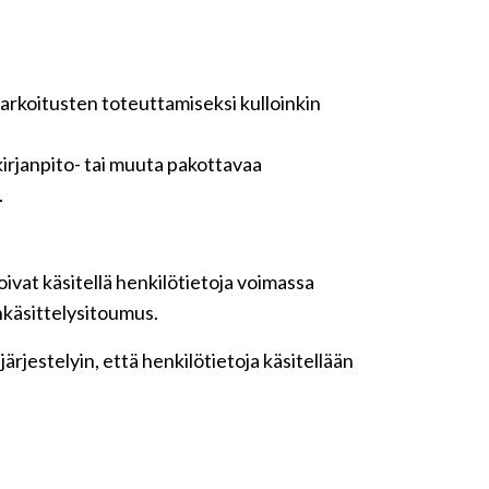
tarkoitusten toteuttamiseksi kulloinkin
irjanpito- tai muuta pakottavaa
.
ivat käsitellä henkilötietoja voimassa
nkäsittelysitoumus.
rjestelyin, että henkilötietoja käsitellään