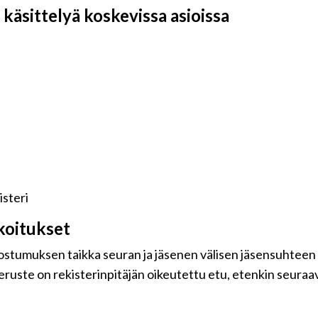
käsittelyä koskevissa asioissa
steri
koitukset
uostumuksen taikka seuran ja jäsenen välisen jäsensuhteen
eruste on rekisterinpitäjän oikeutettu etu, etenkin seuraavi