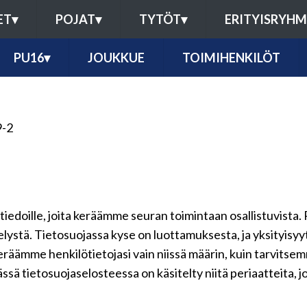
ET
▾
POJAT
▾
TYTÖT
▾
ERITYISRYH
PU16
▾
JOUKKUE
TOIMIHENKILÖT
9-2
ötiedoille, joita keräämme seuran toimintaan osallistuvista. 
telystä. Tietosuojassa kyse on luottamuksesta, ja yksityisy
keräämme henkilötietojasi vain niissä määrin, kuin tarvits
ssä tietosuojaselosteessa on käsitelty niitä periaatteita, j