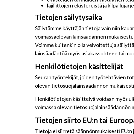
lajiliittojen rekistereistä ja kilpailujär
Tietojen säilytysaika
Säilytämme käyttäjän tietoja vain niin kaua
voimassaolevan lainsäädännön mukaisesti.
Voimme kuitenkin olla velvoitettuja säilyt
lainsäädäntöä myös asiakassuhteen tai muu
Henkilötietojen käsittelijät
Seuran työntekijät, joiden työtehtävien tot
olevan tietosuojalainsäädännön mukaisesti j
Henkilötietojen käsittelyä voidaan myös ulk
voimassa olevan tietosuojalainsäädännön m
Tietojen siirto EU:n tai Euroo
Tietoja ei siirretä säännönmukaisesti EU:n