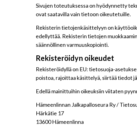
Sivujen toteutuksessa on hyödynnetty teknis
ovat saatavilla vain tietoon oikeutetuille.
Rekisterin tietojenkäsittelyyn on käyttöoike
edellyttää. Rekisterin tietojen muokkaamin
säännöllinen varmuuskopiointi.
Rekisteröidyn oikeudet
Rekisteröidyllä on EU: tietosuoja-asetuksen
poistoa, rajoittaa käsittelyä, siirtää tiedot
Edellä mainittuihin oikeuksiin viitaten pyynnö
Hämeenlinnan Jalkapalloseura Ry / Tietos
Härkätie 17
13600 Hämeenlinna