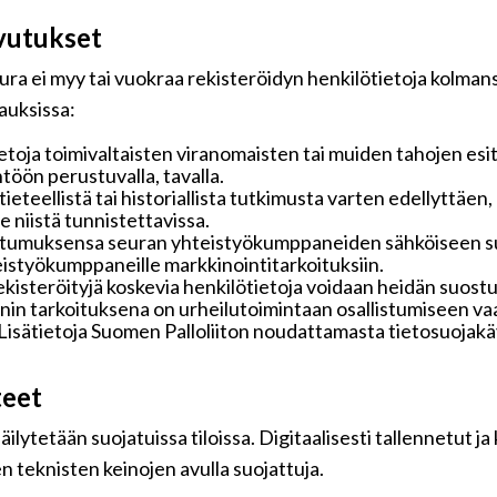
vutukset
ra ei myy tai vuokraa rekisteröidyn henkilötietoja kolmansi
pauksissa:
toja toimivaltaisten viranomaisten tai muiden tahojen esi
töön perustuvalla, tavalla.
 tieteellistä tai historiallista tutkimusta varten edellyttäe
 niistä tunnistettavissa.
ostumuksensa seuran yhteistyökumppaneiden sähköiseen su
hteistyökumppaneille markkinointitarkoituksiin.
rekisteröityjä koskevia henkilötietoja voidaan heidän suo
ennin tarkoituksena on urheilutoimintaan osallistumiseen vaa
ä. Lisätietoja Suomen Palloliiton noudattamasta tietosuoja
teet
ilytetään suojatuissa tiloissa. Digitaalisesti tallennetut ja
n teknisten keinojen avulla suojattuja.