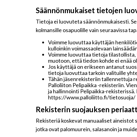
Säännönmukaiset tietojen luo
Tietoja ei luovuteta säännönmukaisesti. Seu
kolmansille osapuolille vain seuraavissa ta
Voimme luovuttaa käyttäjän henkilötie
kulloinkin voimassaolevaan lainsäädän
Voimme luovuttaa tietoja tilastollista,
muotoon, että tiedon kohde ei enää ole
Jos käyttäjä on erikseen antanut su
tietoja luovuttaa tarkoin valituille y
Tähän jäsenrekisteriin tallennettuja 
Palloliiton Pelipaikka -rekisteriin. Vi
ja hallinnointi Pelipaikka-rekisteriss
https://www.palloliitto.fi/tietosuoja/
Rekisterin suojauksen periaat
Rekisteriä koskevat manuaaliset aineistot sä
jotka ovat palomuurein, salasanoin ja muide