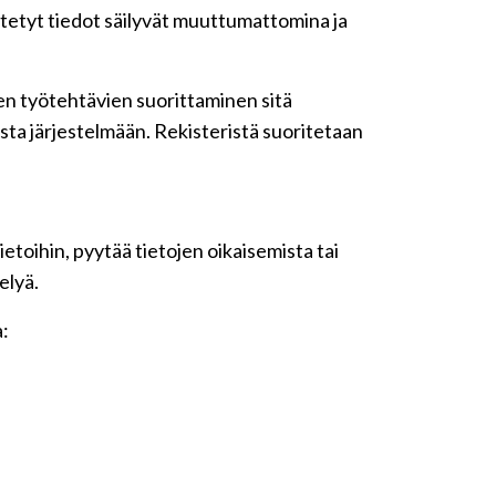
yötetyt tiedot säilyvät muuttumattomina ja
iden työtehtävien suorittaminen sitä
sta järjestelmään. Rekisteristä suoritetaan
etoihin, pyytää tietojen oikaisemista tai
elyä.
a: