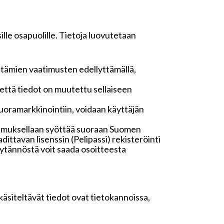
lle osapuolille. Tietoja luovutetaan
ttämien vaatimusten edellyttämällä,
n, että tiedot on muutettu sellaiseen
oramarkkinointiin, voidaan käyttäjän
stumuksellaan syöttää suoraan Suomen
dittavan lisenssin (Pelipassi) rekisteröinti
käytännöstä voit saada osoitteesta
 käsiteltävät tiedot ovat tietokannoissa,