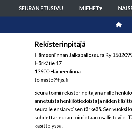
SEURAN ETUSIVU
MIEHET
▾
NAIS
Rekisterinpitäjä
Hämeenlinnan Jalkapalloseura Ry 158209
Härkätie 17
13600 Hämeenlinna
toimisto@hjs.fi
Seura toimii rekisterinpitäjänä niille henkil
annetuista henkilötiedoista ja niiden käsit
seuralle ensiarvoisen tärkeää. Sen vuoksi 
suhdetta seuran toimintaan osallistuviin. Tä
käsittelyssä.