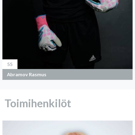
55
Abramov Rasmus
Toimihenkilöt