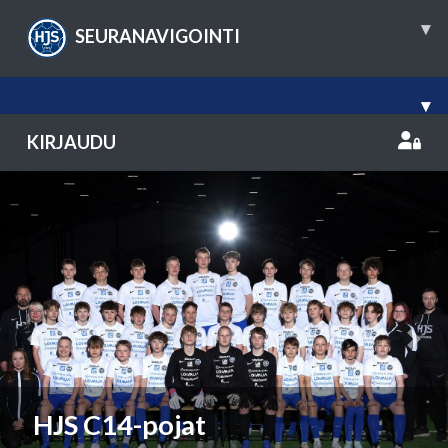
▾
SEURANAVIGOINTI
▾
KIRJAUDU
Previous
Nex
HJS C14-pojat