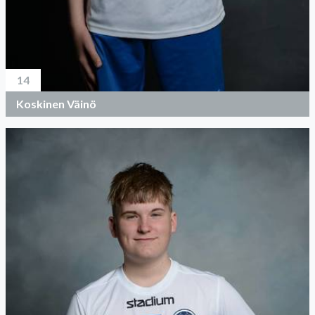
14
Koskinen Väinö