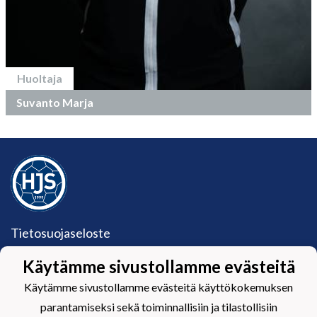
Huoltaja
Suvanto Marja
Tietosuojaseloste
Hämeenlinnan Jalkapalloseura Ry (HJS ry)
Käytämme sivustollamme evästeitä
Härkätie 17, 13600 Hämeenlinna
Käytämme sivustollamme evästeitä käyttökokemuksen
Y-tunnus: 1582099-2
toimisto@hjs.fi / 045 120 5771
parantamiseksi sekä toiminnallisiin ja tilastollisiin