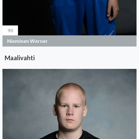
90
Nieminen Werner
Maalivahti