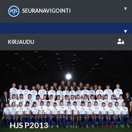
▾
SEURANAVIGOINTI
▾
KIRJAUDU
Previous
Nex
HJS P2013