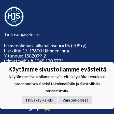
Tietosuojaseloste
Hämeenlinnan Jalkapalloseura Ry (HJS ry)
Härkätie 17, 13600 Hämeenlinna
Y-tunnus: 1582099-2
toimisto@hjs.fi / 045 120 5771
Toimiston aukioloajat:
Käytämme sivustollamme evästeitä
Ma: suljettu
Ti: 13‒19, ke-pe: 9‒15.30
Käytämme sivustollamme evästeitä käyttökokemuksen
parantamiseksi sekä toiminnallisiin ja tilastollisiin
tarkoituksiin.
Hyväksy kaikki
Vain pakolliset
Powered by