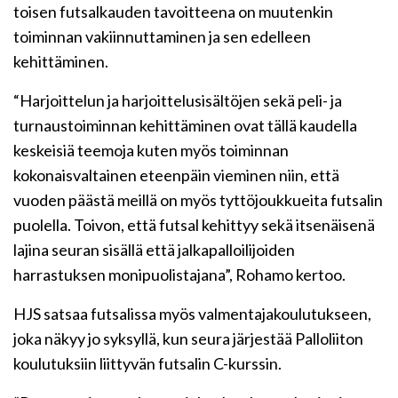
toisen futsalkauden tavoitteena on muutenkin
toiminnan vakiinnuttaminen ja sen edelleen
kehittäminen.
“Harjoittelun ja harjoittelusisältöjen sekä peli- ja
turnaustoiminnan kehittäminen ovat tällä kaudella
keskeisiä teemoja kuten myös toiminnan
kokonaisvaltainen eteenpäin vieminen niin, että
vuoden päästä meillä on myös tyttöjoukkueita futsalin
puolella. Toivon, että futsal kehittyy sekä itsenäisenä
lajina seuran sisällä että jalkapalloilijoiden
harrastuksen monipuolistajana”,
Rohamo
kertoo.
HJS satsaa futsalissa myös valmentajakoulutukseen,
joka näkyy jo syksyllä, kun seura järjestää Palloliiton
koulutuksiin liittyvän futsalin C-kurssin.