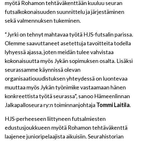
myötä
Rohamon
tehtäväkenttään kuuluu seuran
futsalkokonaisuuden suunnittelu ja järjestäminen
sekä valmennuksen tukeminen.
“
Jyrki on tehnyt mahtavaa työtä HJS-futsalin parissa.
Olemme saavuttaneet asetettuja tavoitteita todella
lyhyessä ajassa, joten meidän tulee vahvistaa
kokonaisuutta myös
Jykän
sopimuksen osalta. Lisäksi
seurassamme käynnissä olevan
organisaatiouudistuksen yhteydessä on luontevaa
muuttaa myös
Jykän
työnimike vastaamaan hänen
konkreettista
työtä
seurassa”, sanoo Hämeenlinnan
Jalkapalloseura ry:n toiminnanjohtaja
Tommi Laitila
.
HJS-perheeseen liittyneen futsalmiesten
edustusjoukkueen myötä
Rohamon
tehtäväkenttä
laajenee junioripelaajista aikuisiin. Seurahistorian