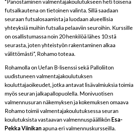
“Panostaminen valmentajakoulutukseen heti toisena
futsalkautena on tietoinen valinta. Sillä saadaan
seuraan futsalosaamista ja luodaan alueellisia
yhteyksiä muihin futsalia pelaaviin seuroihin. Kurssille
on osallistumassa noin 20 henkilöä lähes
10:stä
seurasta, joten yhteistyön rakentaminen alkaa
välittömästi”,
Rohamo
toteaa.
Rohamolla
on
Uefan
B-lisenssi sekä Palloliiton
uudistuneen valmentajakoulutuksen
kouluttajaoikeudet, jotka antavat lisävalmiuksia toimia
myös seuran jalkapallopuolella. Monivuotisen
valmennusuran näkemyksen ja kokemuksen omaava
Rohamo
toimii valmentajakoulutuksessa seuran
koulutuksista vastaavan valmennuspäällikön
Esa-
Pekka Viinikan
apuna eri valmennuskursseilla.