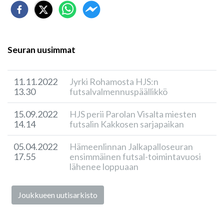
Seuran uusimmat
11.11.2022
Jyrki Rohamosta HJS:n
13.30
futsalvalmennuspäällikkö
15.09.2022
HJS perii Parolan Visalta miesten
14.14
futsalin Kakkosen sarjapaikan
05.04.2022
Hämeenlinnan Jalkapalloseuran
17.55
ensimmäinen futsal-toimintavuosi
lähenee loppuaan
Joukkueen uutisarkisto