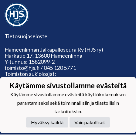
Tietosuojaseloste
Hämeenlinnan Jalkapalloseura Ry (HJS ry)
Härkätie 17, 13600 Hämeenlinna
Y-tunnus: 1582099-2
toimisto@hjs.fi / 045 120 5771
Toimiston aukioloajat:
Ma: suljettu
Käytämme sivustollamme evästeitä
Ti: 13‒19, ke-pe: 9‒15.30
Käytämme sivustollamme evästeitä käyttökokemuksen
parantamiseksi sekä toiminnallisiin ja tilastollisiin
tarkoituksiin.
Powered by
Hyväksy kaikki
Vain pakolliset