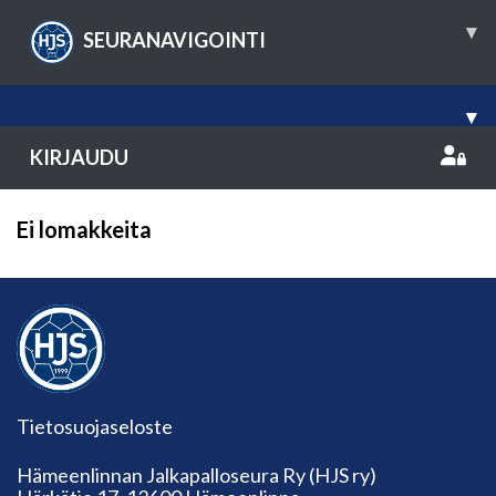
▾
SEURANAVIGOINTI
▾
KIRJAUDU
Ei lomakkeita
Tietosuojaseloste
Hämeenlinnan Jalkapalloseura Ry (HJS ry)