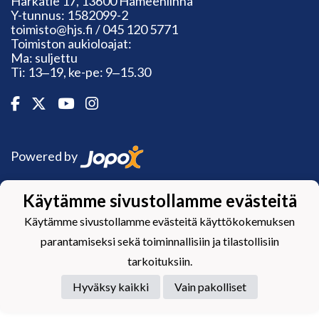
Härkätie 17, 13600 Hämeenlinna
Y-tunnus: 1582099-2
toimisto@hjs.fi / 045 120 5771
Toimiston aukioloajat:
Ma: suljettu
Ti: 13‒19, ke-pe: 9‒15.30
Powered by
Käytämme sivustollamme evästeitä
Käytämme sivustollamme evästeitä käyttökokemuksen
parantamiseksi sekä toiminnallisiin ja tilastollisiin
tarkoituksiin.
Hyväksy kaikki
Vain pakolliset