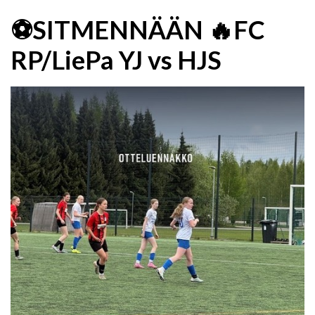
⚽️SITMENNÄÄN 🔥FC
RP/LiePa YJ vs HJS