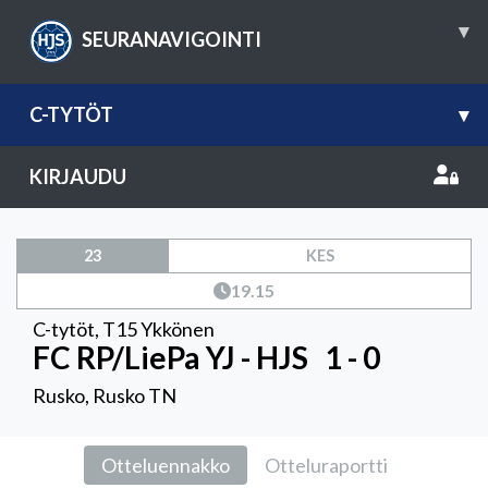
▾
SEURANAVIGOINTI
C-TYTÖT
▾
KIRJAUDU
23
KES
19.15
C-tytöt
,
T15 Ykkönen
FC RP/LiePa YJ - HJS
1 - 0
Rusko, Rusko TN
Otteluennakko
Otteluraportti