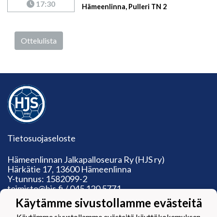
17:30
Hämeenlinna, Pulleri TN 2
Ottelulista
Tietosuojaseloste
Hämeenlinnan Jalkapalloseura Ry (HJS ry)
Härkätie 17, 13600 Hämeenlinna
Y-tunnus: 1582099-2
toimisto@hjs.fi / 045 120 5771
Toimiston aukioloajat:
Käytämme sivustollamme evästeitä
Ma: suljettu
Käytämme sivustollamme evästeitä käyttökokemuksen