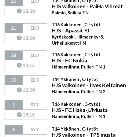
T14 Ykkönen , C-tytöt
20
ELO
HJS valkoinen - PaiHa Vihreät
18:30
Paimio, Soikka TN
T16 Kakkonen , C-tytöt
21
ELO
HJS - Apassit YJ
Kyröskoski, Hämeenkyrö.
18:00
Urheilukenttä N
T16 Kakkonen , C-tytöt
28
ELO
HJS - FC Nokia
19:15
Hämeenlinna, Pulleri TN 1
T14 Ykkönen , C-tytöt
30
ELO
HJS valkoinen - Ilves Keltainen
12:00
Hämeenlinna, Pulleri TN 2
T16 Kakkonen , C-tytöt
1
SYY
HJS - FC Haka-j./Musta
19:15
Hämeenlinna, Pulleri TN 1
T14 Ykkönen , C-tytöt
6
SYY
HJS valkoinen - TPS musta