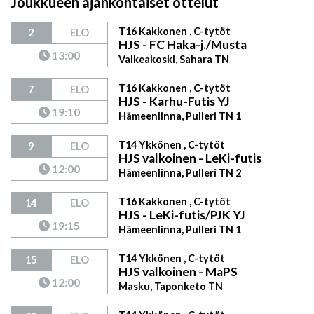
Joukkueen ajankohtaiset ottelut
T16 Kakkonen , C-tytöt
2
ELO
HJS - FC Haka-j./Musta
13:00
Valkeakoski, Sahara TN
T16 Kakkonen , C-tytöt
7
ELO
HJS - Karhu-Futis YJ
19:10
Hämeenlinna, Pulleri TN 1
T14 Ykkönen , C-tytöt
9
ELO
HJS valkoinen - LeKi-futis
12:00
Hämeenlinna, Pulleri TN 2
T16 Kakkonen , C-tytöt
14
ELO
HJS - LeKi-futis/PJK YJ
19:15
Hämeenlinna, Pulleri TN 1
T14 Ykkönen , C-tytöt
15
ELO
HJS valkoinen - MaPS
12:00
Masku, Taponketo TN