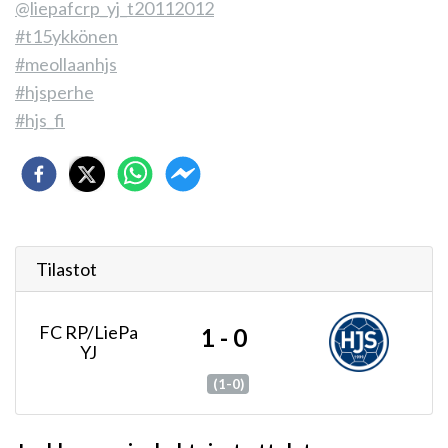
@liepafcrp_yj_t20112012
#t15ykkönen
#meollaanhjs
#hjsperhe
#hjs_fi
Tilastot
FC RP/LiePa
1 - 0
YJ
(1-0)