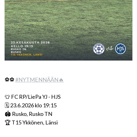
⚽️⚽️
#NYTMENNÄÄN🔥
👕 FC RP/LiePa YJ - HJS
🗓️ 23.6.2026 klo 19:15
🏟️ Rusko, Rusko TN
🏆 T15 Ykkönen, Länsi