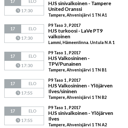
17
ELO
HJS sinivalkoinen - Tampere
United Oranssi
17:30
Tampere, Ahvenisjärvi 1 TN A1
P9 Taso 3 , P2017
17
ELO
HJS turkoosi - LaVe PT9
valkoinen
17:30
Lammi, Hämeenlinna. Untula N A 1
P9 Taso 1 , P2017
17
ELO
HJS Valkosininen -
TPV/Punainen
17:30
Tampere, Ahvenisjärvi 1 TN B1
P9 Taso 1 , P2017
17
ELO
HJS Valkosininen - Ylöjärven
Ilves/sininen
17:55
Tampere, Ahvenisjärvi 1 TN B2
P9 Taso 1 , P2017
17
ELO
HJS sinivalkoinen - Ylöjärven
Ilves
17:55
Tampere, Ahvenisjärvi 1 TN A2