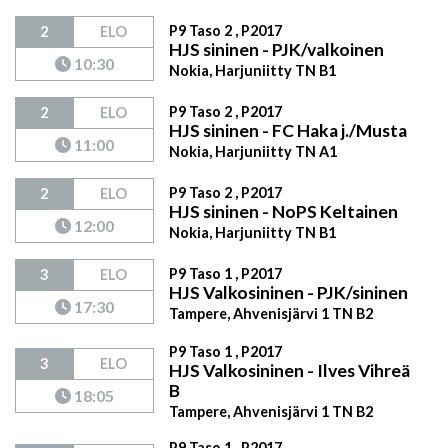
P9 Taso 2 , P2017
2
ELO
HJS sininen - PJK/valkoinen
10:30
Nokia, Harjuniitty TN B1
P9 Taso 2 , P2017
2
ELO
HJS sininen - FC Haka j./Musta
11:00
Nokia, Harjuniitty TN A1
P9 Taso 2 , P2017
2
ELO
HJS sininen - NoPS Keltainen
12:00
Nokia, Harjuniitty TN B1
P9 Taso 1 , P2017
3
ELO
HJS Valkosininen - PJK/sininen
17:30
Tampere, Ahvenisjärvi 1 TN B2
P9 Taso 1 , P2017
3
ELO
HJS Valkosininen - Ilves Vihreä
B
18:05
Tampere, Ahvenisjärvi 1 TN B2
P9 Taso 1 , P2017