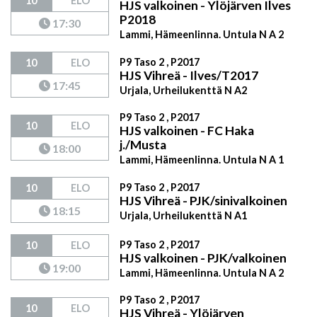
10
ELO
HJS valkoinen - Ylöjärven Ilves
P2018
17:30
Lammi, Hämeenlinna. Untula N A 2
P9 Taso 2 , P2017
10
ELO
HJS Vihreä - Ilves/T2017
17:45
Urjala, Urheilukenttä N A2
P9 Taso 2 , P2017
10
ELO
HJS valkoinen - FC Haka
j./Musta
18:00
Lammi, Hämeenlinna. Untula N A 1
P9 Taso 2 , P2017
10
ELO
HJS Vihreä - PJK/sinivalkoinen
18:15
Urjala, Urheilukenttä N A1
P9 Taso 2 , P2017
10
ELO
HJS valkoinen - PJK/valkoinen
19:00
Lammi, Hämeenlinna. Untula N A 2
P9 Taso 2 , P2017
10
ELO
HJS Vihreä - Ylöjärven