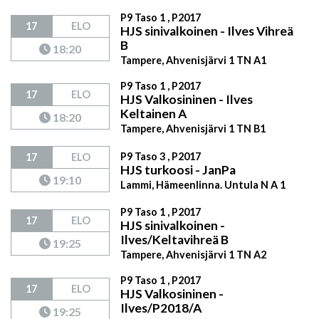
P9 Taso 1 , P2017
17
ELO
HJS sinivalkoinen - Ilves Vihreä
B
18:20
Tampere, Ahvenisjärvi 1 TN A1
P9 Taso 1 , P2017
17
ELO
HJS Valkosininen - Ilves
Keltainen A
18:20
Tampere, Ahvenisjärvi 1 TN B1
P9 Taso 3 , P2017
17
ELO
HJS turkoosi - JanPa
19:10
Lammi, Hämeenlinna. Untula N A 1
P9 Taso 1 , P2017
17
ELO
HJS sinivalkoinen -
Ilves/Keltavihreä B
19:25
Tampere, Ahvenisjärvi 1 TN A2
P9 Taso 1 , P2017
17
ELO
HJS Valkosininen -
Ilves/P2018/A
19:25