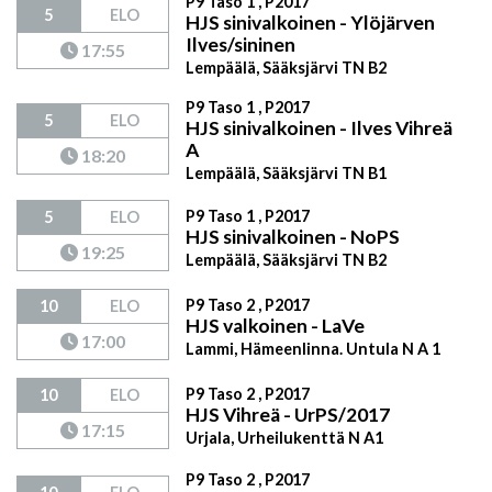
P9 Taso 1 , P2017
5
ELO
HJS sinivalkoinen - Ylöjärven
Ilves/sininen
17:55
Lempäälä, Sääksjärvi TN B2
P9 Taso 1 , P2017
5
ELO
HJS sinivalkoinen - Ilves Vihreä
A
18:20
Lempäälä, Sääksjärvi TN B1
P9 Taso 1 , P2017
5
ELO
HJS sinivalkoinen - NoPS
19:25
Lempäälä, Sääksjärvi TN B2
P9 Taso 2 , P2017
10
ELO
HJS valkoinen - LaVe
17:00
Lammi, Hämeenlinna. Untula N A 1
P9 Taso 2 , P2017
10
ELO
HJS Vihreä - UrPS/2017
17:15
Urjala, Urheilukenttä N A1
P9 Taso 2 , P2017