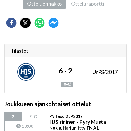
Otteluennakko
Otteluraportti
Tilastot
6 - 2
UrPS/2017
(0-0)
Joukkueen ajankohtaiset ottelut
P9 Taso 2 , P2017
2
ELO
HJS sininen - Pyry Musta
10:00
Nokia, Harjuniitty TN A1