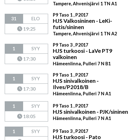
Tampere, Ahvenisjärvi 1 TN A1
P9 Taso 1 , P2017
31
ELO
HJS Valkosininen - LeKi-
futis/sininen
19:25
Tampere, Ahvenisjärvi 1 TN A2
P9 Taso 3 , P2017
1
SYY
HJS turkoosi - LaVe PT9
valkoinen
17:30
Hämeenlinna, Pulleri 7 N B1
P9 Taso 1 , P2017
1
SYY
HJS sinivalkoinen -
Ilves/P2018/B
17:30
Hämeenlinna, Pulleri 7 N A1
P9 Taso 1 , P2017
1
SYY
HJS sinivalkoinen - PJK/sininen
18:05
Hämeenlinna, Pulleri 7 N A1
P9 Taso 3 , P2017
1
SYY
HJS turkoosi - Pato