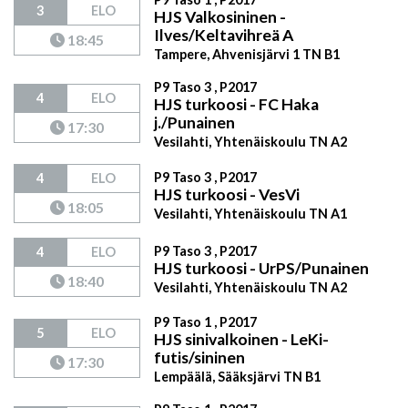
3
ELO
HJS Valkosininen -
Ilves/Keltavihreä A
18:45
Tampere, Ahvenisjärvi 1 TN B1
P9 Taso 3 , P2017
4
ELO
HJS turkoosi - FC Haka
j./Punainen
17:30
Vesilahti, Yhtenäiskoulu TN A2
P9 Taso 3 , P2017
4
ELO
HJS turkoosi - VesVi
18:05
Vesilahti, Yhtenäiskoulu TN A1
P9 Taso 3 , P2017
4
ELO
HJS turkoosi - UrPS/Punainen
18:40
Vesilahti, Yhtenäiskoulu TN A2
P9 Taso 1 , P2017
5
ELO
HJS sinivalkoinen - LeKi-
futis/sininen
17:30
Lempäälä, Sääksjärvi TN B1