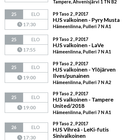
Tampere, Ahvenisjärvi 1 TN B2
P9 Taso 2 , P2017
25
ELO
HJS valkoinen - Pyry Musta
17:30
Hämeenlinna, Pulleri 7 N A1
P9 Taso 2 , P2017
25
ELO
HJS valkoinen - LaVe
17:55
Hämeenlinna, Pulleri 7 N A1
P9 Taso 2 , P2017
25
ELO
HJS valkoinen - Ylöjärven
Ilves/punainen
19:00
Hämeenlinna, Pulleri 7 N A2
P9 Taso 2 , P2017
25
ELO
HJS valkoinen - Tampere
United/2018
19:00
Hämeenlinna, Pulleri 7 N A1
P9 Taso 2 , P2017
26
ELO
HJS Vihreä - LeKi-futis
Sinivalkoinen
17:30