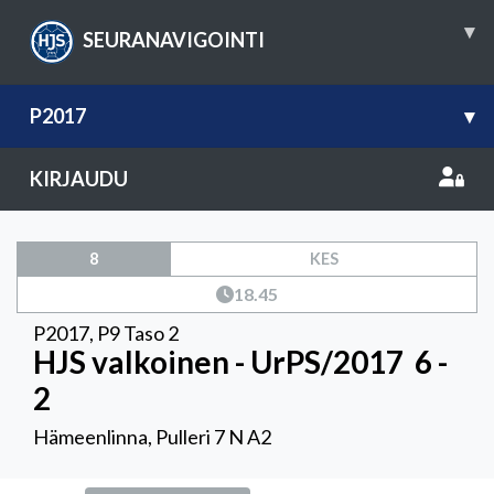
▾
SEURANAVIGOINTI
P2017
▾
KIRJAUDU
8
KES
18.45
P2017
,
P9 Taso 2
HJS valkoinen - UrPS/2017
6 -
2
Hämeenlinna, Pulleri 7 N A2