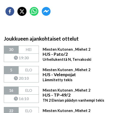
Joukkueen ajankohtaiset ottelut
Miesten Kutonen , Miehet 2
30
HEI
HJS - Pato/2
19:30
Urheilukenttä N, Tervakoski
Miesten Kutonen , Miehet 2
5
ELO
HJS - Velenpojat
20:10
Lämmitetty tekis
Miesten Kutonen , Miehet 2
16
ELO
HJS - TP-49/2
16:10
TN 2 Elenian päädyn vanhempi tekis
Miesten Kutonen , Miehet 2
22
ELO