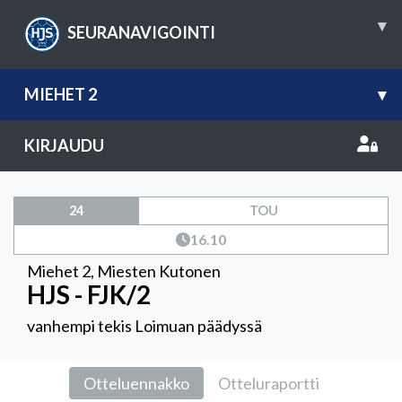
▾
SEURANAVIGOINTI
MIEHET 2
▾
KIRJAUDU
24
TOU
16.10
Miehet 2
,
Miesten Kutonen
HJS - FJK/2
vanhempi tekis Loimuan päädyssä
Otteluennakko
Otteluraportti