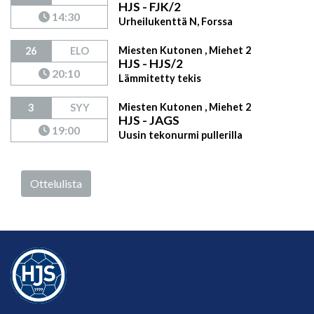
HJS - FJK/2
14:30
Urheilukenttä N, Forssa
Miesten Kutonen , Miehet 2
26
ELO
HJS - HJS/2
20:10
Lämmitetty tekis
Miesten Kutonen , Miehet 2
3
SYY
HJS - JAGS
19:00
Uusin tekonurmi pullerilla
Ottelulista