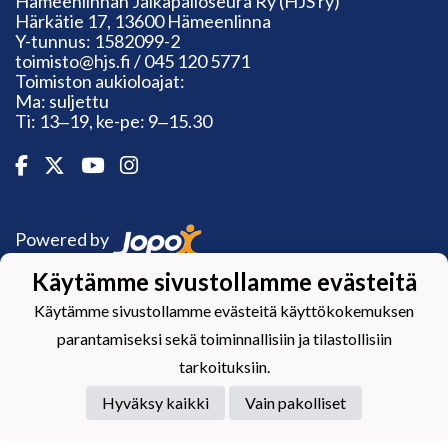
Hämeenlinnan Jalkapalloseura Ry (HJS ry)
Härkätie 17, 13600 Hämeenlinna
Y-tunnus: 1582099-2
toimisto@hjs.fi / 045 120 5771
Toimiston aukioloajat:
Ma: suljettu
Ti: 13‒19, ke-pe: 9‒15.30
Powered by
Käytämme sivustollamme evästeitä
Käytämme sivustollamme evästeitä käyttökokemuksen
parantamiseksi sekä toiminnallisiin ja tilastollisiin
tarkoituksiin.
Hyväksy kaikki
Vain pakolliset