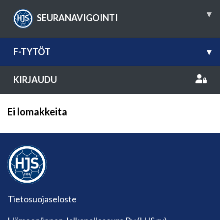
▾
SEURANAVIGOINTI
F-TYTÖT
▾
KIRJAUDU
Ei lomakkeita
Tietosuojaseloste