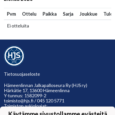
Pvm
Ottelu
Paikka
Sarja
Joukkue
Tulo
Ei otteluita
Tietosuojaseloste
Hämeenlinnan Jalkapalloseura Ry (HJS ry)
Härkätie 17, 13600 Hämeenlinna
Y-tunnus: 1582099-2
toimisto@hjs.fi / 045 120 5771
Toimiston aukioloajat:
Ma: suljettu
Käytämme sivustollamme evästeitä