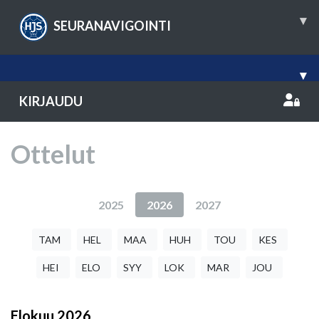
▾
SEURANAVIGOINTI
▾
KIRJAUDU
Ottelut
2025
2026
2027
TAM
HEL
MAA
HUH
TOU
KES
HEI
ELO
SYY
LOK
MAR
JOU
Elokuu
2026