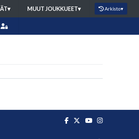
MÄT
▾
MUUT JOUKKUEET
▾
Arkisto
▾